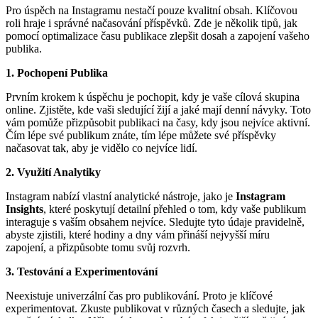
Pro úspěch na Instagramu nestačí pouze kvalitní obsah. Klíčovou
roli hraje i správné načasování příspěvků. Zde je několik tipů, jak
pomocí optimalizace času publikace zlepšit dosah a zapojení vašeho
publika.
1. Pochopení Publika
Prvním krokem k úspěchu je pochopit, kdy je vaše cílová skupina
online. Zjistěte, kde vaši sledující žijí a jaké mají denní návyky. Toto
vám pomůže přizpůsobit publikaci na časy, kdy jsou nejvíce aktivní.
Čím lépe své publikum znáte, tím lépe můžete své příspěvky
načasovat tak, aby je vidělo co nejvíce lidí.
2. Využití Analytiky
Instagram nabízí vlastní analytické nástroje, jako je
Instagram
Insights
, které poskytují detailní přehled o tom, kdy vaše publikum
interaguje s vaším obsahem nejvíce. Sledujte tyto údaje pravidelně,
abyste zjistili, které hodiny a dny vám přináší nejvyšší míru
zapojení, a přizpůsobte tomu svůj rozvrh.
3. Testování a Experimentování
Neexistuje univerzální čas pro publikování. Proto je klíčové
experimentovat. Zkuste publikovat v různých časech a sledujte, jak