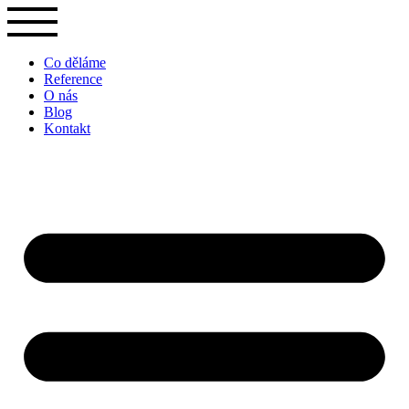
Přejít
k
obsahu
Co děláme
Reference
O nás
Blog
Kontakt