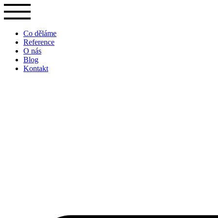
Přejít
k
obsahu
Co děláme
Reference
O nás
Blog
Kontakt