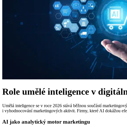
Role umělé inteligence v digitá
Umělá inteligence se v roce 2026 stává běžnou součástí marketingový
i vyhodnocování marketingových aktivit. Firmy, které AI dokážou ef
AI jako analytický motor marketingu