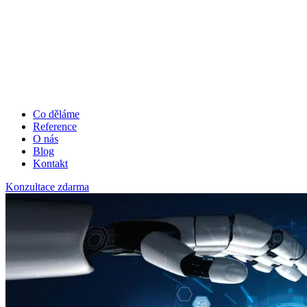
Co děláme
Reference
O nás
Blog
Kontakt
Konzultace zdarma